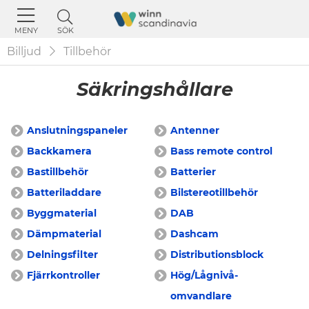
SÖK
MENY
Billjud
Tillbehör
Säkringshållare
Anslutningspaneler
Antenner
Backkamera
Bass remote control
Bastillbehör
Batterier
Batteriladdare
Bilstereotillbehör
Byggmaterial
DAB
Dämpmaterial
Dashcam
Delningsfilter
Distributionsblock
Fjärrkontroller
Hög/Lågnivå-
omvandlare