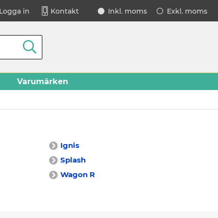
Logga in
Kontakt
Inkl. moms
Exkl. moms
Varumärken
Ignis
Splash
Wagon R