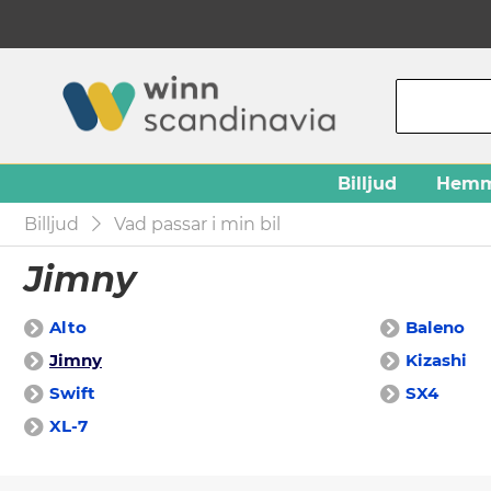
Billjud
Hemm
Billjud
Vad passar i min bil
Jimny
Alto
Baleno
Jimny
Kizashi
Swift
SX4
XL-7