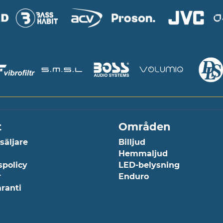
t
Områden
rsäljare
Billjud
Hemmaljud
spolicy
LED-belysning
r
Enduro
aranti