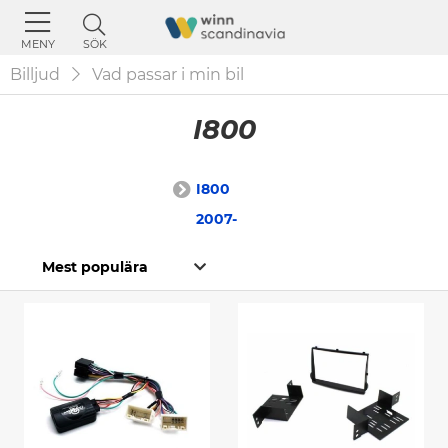
SÖK
MENY
Billjud
Vad passar i min bil
I800
I800
2007-