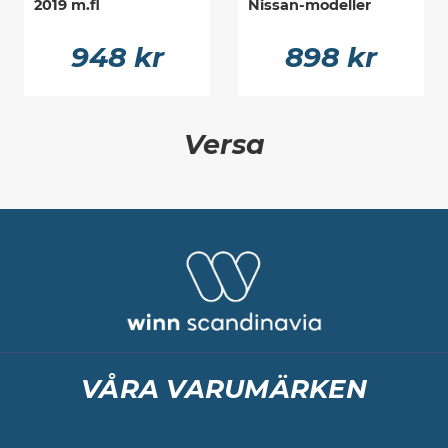
2019 m.fl
Nissan-modeller
948 kr
898 kr
Versa
VÅRA VARUMÄRKEN