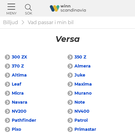
SÖK
MENY
Billjud
Vad passar i min bil
Versa
300 ZX
350 Z
370 Z
Almera
Altima
Juke
Leaf
Maxima
Micra
Murano
Navara
Note
NV200
NV400
Pathfinder
Patrol
Pixo
Primastar