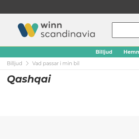
Billjud
Hemm
Billjud
Vad passar i min bil
Qashqai