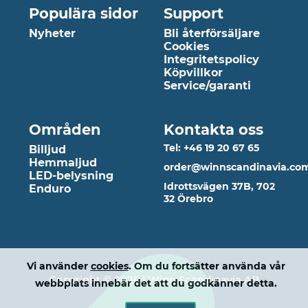
Populära sidor
Support
Nyheter
Bli återförsäljare
Cookies
Integritetspolicy
Köpvillkor
Service/garanti
Områden
Kontakta oss
Tel: +46 19 20 67 65
Billjud
Hemmaljud
order@winnscandinavia.co
LED-belysning
Idrottsvägen 37B, 702
Enduro
32 Örebro
Vi använder
cookies
. Om du fortsätter använda vår
Copyright © 2026 | Winn Scandinavia AB
webbplats innebär det att du godkänner detta.