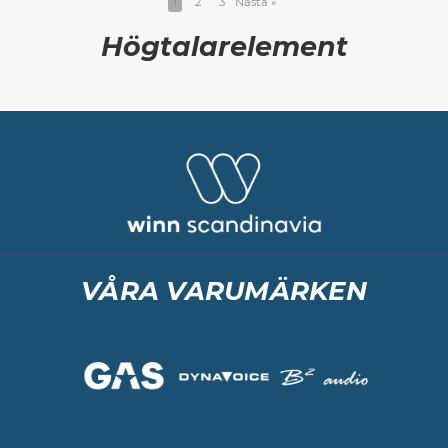
1
2
3
Nästa
»
Högtalarelement
VÅRA VARUMÄRKEN