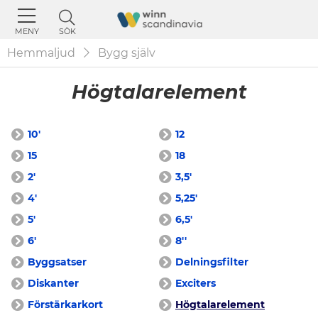
SÖK
MENY
Hemmaljud
Bygg själv
Högtalarelement
10'
12
15
18
2'
3,5'
4'
5,25'
5'
6,5'
6'
8''
Byggsatser
Delningsfilter
Diskanter
Exciters
Förstärkarkort
Högtalarelement