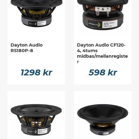
Dayton Audio
Dayton Audio CF120-
RS180P-8
4, 4tums
midbas/mellanregiste
r
1298 kr
598 kr