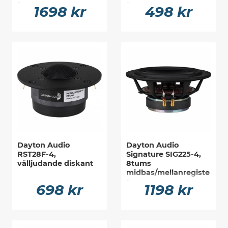
r
r
1698 kr
498 kr
Dayton Audio
Dayton Audio
RST28F-4,
Signature SIG225-4,
välljudande diskant
8tums
midbas/mellanregiste
r
698 kr
1198 kr