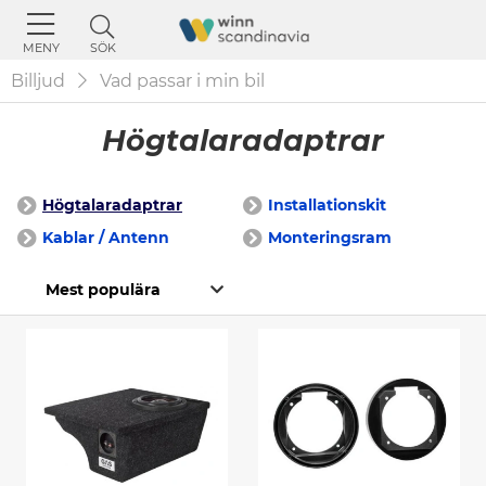
SÖK
MENY
Billjud
Vad passar i min bil
Högtalaradaptrar
Högtalaradaptrar
Installationskit
Kablar / Antenn
Monteringsram