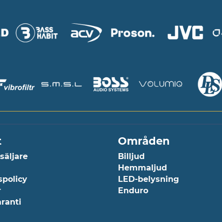
t
Områden
rsäljare
Billjud
Hemmaljud
spolicy
LED-belysning
r
Enduro
aranti