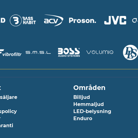
t
Områden
rsäljare
Billjud
Hemmaljud
spolicy
LED-belysning
r
Enduro
aranti