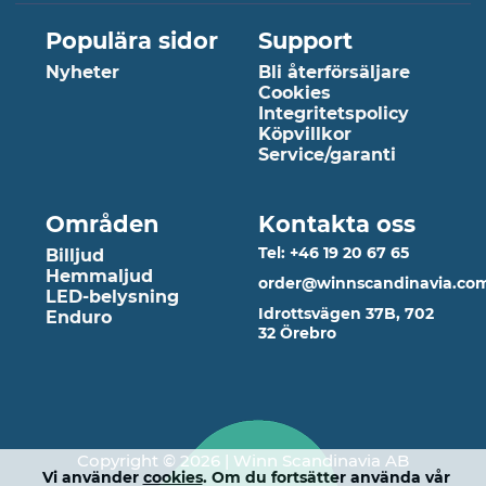
Populära sidor
Support
Nyheter
Bli återförsäljare
Cookies
Integritetspolicy
Köpvillkor
Service/garanti
Områden
Kontakta oss
Tel: +46 19 20 67 65
Billjud
Hemmaljud
order@winnscandinavia.co
LED-belysning
Idrottsvägen 37B, 702
Enduro
32 Örebro
Copyright © 2026 | Winn Scandinavia AB
Vi använder
cookies
. Om du fortsätter använda vår