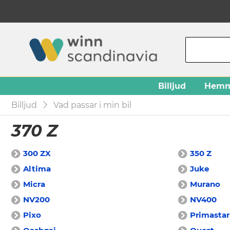
Billjud
Hemm
Billjud
Vad passar i min bil
370 Z
300 ZX
350 Z
Altima
Juke
Micra
Murano
NV200
NV400
Pixo
Primastar