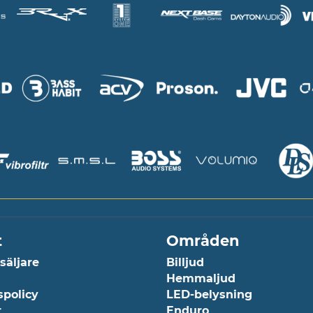
t
Områden
rsäljare
Billjud
Hemmaljud
spolicy
LED-belysning
r
Enduro