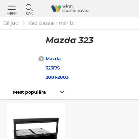
SÖK
MENY
Billjud
Vad passar i min bil
Mazda 323
Mazda
323F/S
2001-2003