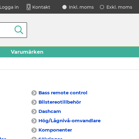
Logga in
Kontakt
Inkl. moms
Exkl. moms
Varumärken
Bass remote control
Bilstereotillbehör
Dashcam
Hög/Lågnivå-omvandlare
Komponenter