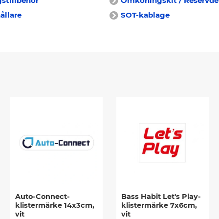
stillbehör
Omkoningskit / Reservde
ållare
SOT-kablage
Auto-Connect-
Bass Habit Let's Play-
klistermärke 14x3cm,
klistermärke 7x6cm,
vit
vit