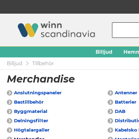
Billjud
Hemm
Billjud
Tillbehör
Merchandise
Anslutningspaneler
Antenner
Bastillbehör
Batterier
Byggmaterial
DAB
Delningsfilter
Distribut
Högtalargaller
Kabelsko