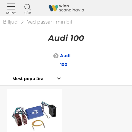
SÖK
MENY
Billjud
Vad passar i min bil
Audi 100
Audi
100