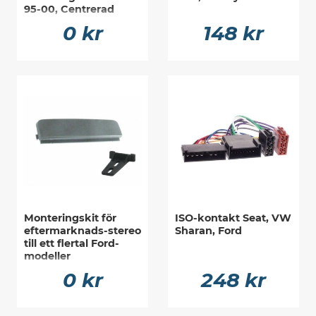
95-00, Centrerad
0 kr
148 kr
Monteringskit för
ISO-kontakt Seat, VW
eftermarknads-stereo
Sharan, Ford
till ett flertal Ford-
modeller
0 kr
248 kr