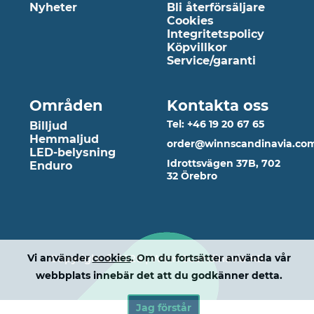
Nyheter
Bli återförsäljare
Cookies
Integritetspolicy
Köpvillkor
Service/garanti
Områden
Kontakta oss
Tel: +46 19 20 67 65
Billjud
Hemmaljud
order@winnscandinavia.co
LED-belysning
Idrottsvägen 37B, 702
Enduro
32 Örebro
Copyright © 2026 | Winn Scandinavia AB
Vi använder
cookies
. Om du fortsätter använda vår
webbplats innebär det att du godkänner detta.
Jag förstår