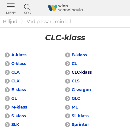
SÖK
MENY
Billjud
Vad passar i min bil
CLC-klass
A-klass
B-klass
C-klass
CL
CLA
CLC-klass
CLK
CLS
E-klass
G-wagon
GL
GLC
M-klass
ML
S-klass
SL-klass
SLK
Sprinter