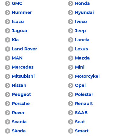
GMC
Honda
Hummer
Hyundai
Isuzu
Iveco
Jaguar
Jeep
Kia
Lancia
Land Rover
Lexus
MAN
Mazda
Mercedes
Mini
Mitsubishi
Motorcykel
Nissan
Opel
Peugeot
Polestar
Porsche
Renault
Rover
SAAB
Scania
Seat
Skoda
Smart