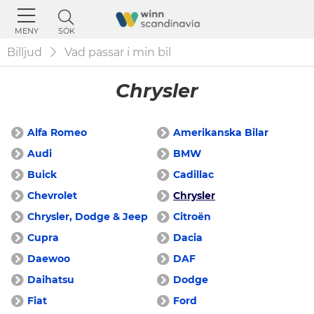
SÖK
MENY
Billjud
Vad passar i min bil
Chrysler
Alfa Romeo
Amerikanska Bilar
Audi
BMW
Buick
Cadillac
Chevrolet
Chrysler
Chrysler, Dodge & Jeep
Citroën
Cupra
Dacia
Daewoo
DAF
Daihatsu
Dodge
Fiat
Ford