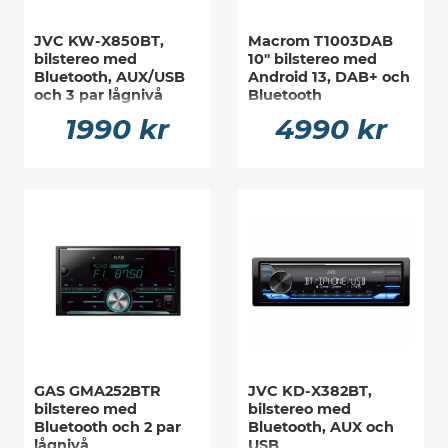
JVC KW-X850BT,
Macrom T1003DAB
bilstereo med
10" bilstereo med
Bluetooth, AUX/USB
Android 13, DAB+ och
och 3 par lågnivå
Bluetooth
1990 kr
4990 kr
GAS GMA252BTR
JVC KD-X382BT,
bilstereo med
bilstereo med
Bluetooth och 2 par
Bluetooth, AUX och
lågnivå
USB