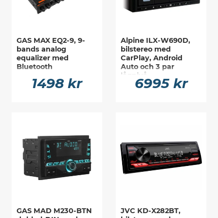
GAS MAX EQ2-9, 9-
Alpine ILX-W690D,
bands analog
bilstereo med
equalizer med
CarPlay, Android
Bluetooth
Auto och 3 par
lågnivå
1498 kr
6995 kr
GAS MAD M230-BTN
JVC KD-X282BT,