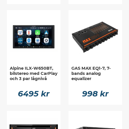
Alpine ILX-W650BT,
GAS MAX EQ1-7, 7-
bilstereo med CarPlay
bands analog
och 3 par lågnivå
equalizer
6495 kr
998 kr