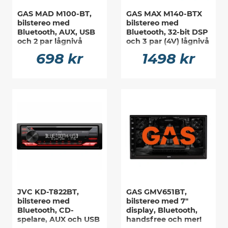
GAS MAD M100-BT,
GAS MAX M140-BTX
bilstereo med
bilstereo med
Bluetooth, AUX, USB
Bluetooth, 32-bit DSP
och 2 par lågnivå
och 3 par (4V) lågnivå
698 kr
1498 kr
JVC KD-T822BT,
GAS GMV651BT,
bilstereo med
bilstereo med 7"
Bluetooth, CD-
display, Bluetooth,
spelare, AUX och USB
handsfree och mer!