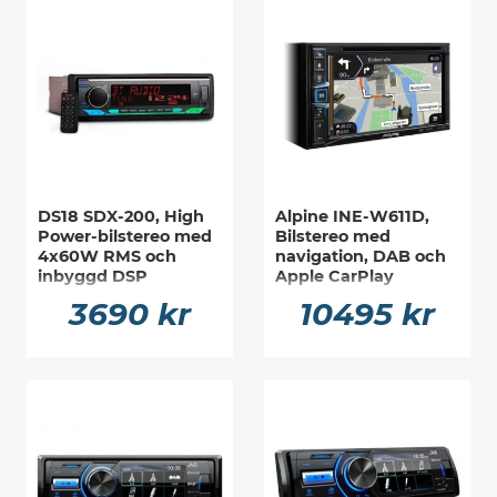
DS18 SDX-200, High
Alpine INE-W611D,
Power-bilstereo med
Bilstereo med
4x60W RMS och
navigation, DAB och
inbyggd DSP
Apple CarPlay
3690 kr
10495 kr