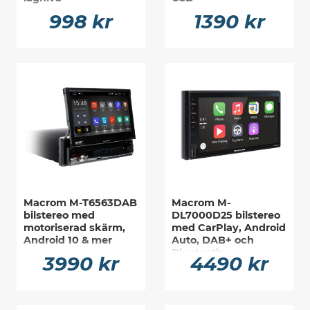
998 kr
1390 kr
Macrom M-T6563DAB
Macrom M-
bilstereo med
DL7000D25 bilstereo
motoriserad skärm,
med CarPlay, Android
Android 10 & mer
Auto, DAB+ och
Bluetooth
3990 kr
4490 kr