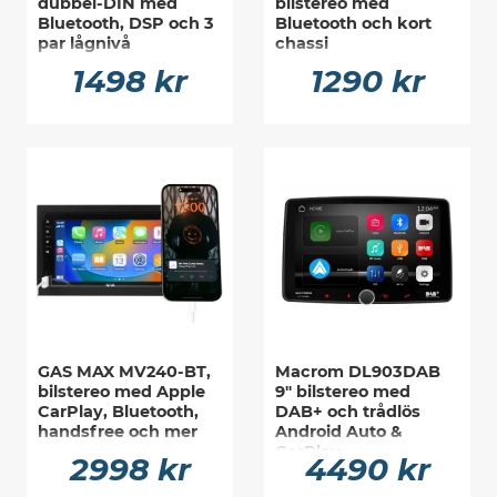
dubbel-DIN med
bilstereo med
Bluetooth, DSP och 3
Bluetooth och kort
par lågnivå
chassi
1498 kr
1290 kr
GAS MAX MV240-BT,
Macrom DL903DAB
bilstereo med Apple
9" bilstereo med
CarPlay, Bluetooth,
DAB+ och trådlös
handsfree och mer
Android Auto &
CarPlay
2998 kr
4490 kr