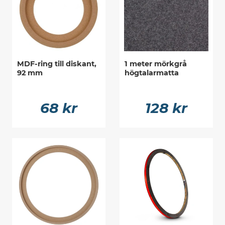
MDF-ring till diskant,
1 meter mörkgrå
92 mm
högtalarmatta
68 kr
128 kr