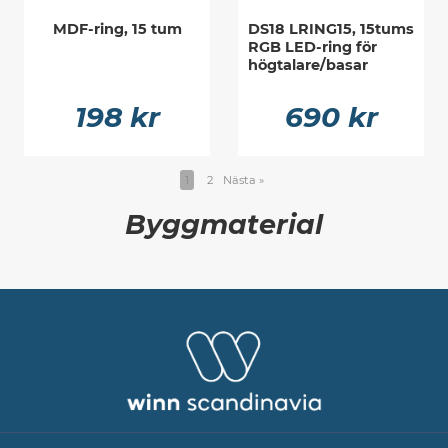
MDF-ring, 15 tum
DS18 LRING15, 15tums
RGB LED-ring för
högtalare/basar
198 kr
690 kr
1
2
Nästa
»
Byggmaterial