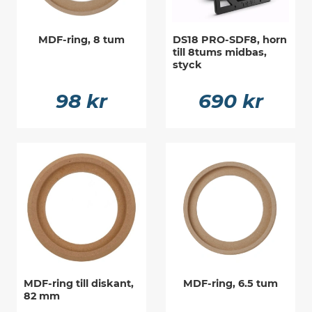
MDF-ring, 8 tum
DS18 PRO-SDF8, horn
till 8tums midbas,
styck
98 kr
690 kr
MDF-ring till diskant,
MDF-ring, 6.5 tum
82 mm