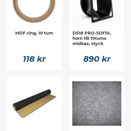
MDF-ring, 10 tum
DS18 PRO-SDF10,
horn till 10tums
midbas, styck
118 kr
890 kr