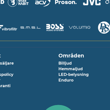
t
Områden
rsäljare
Billjud
Hemmaljud
spolicy
LED-belysning
r
Enduro
aranti