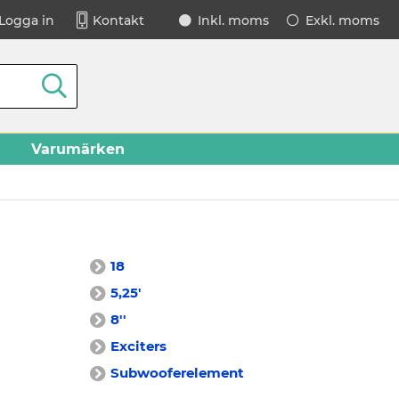
Logga in
Kontakt
Inkl. moms
Exkl. moms
Varumärken
18
5,25'
8''
Exciters
Subwooferelement