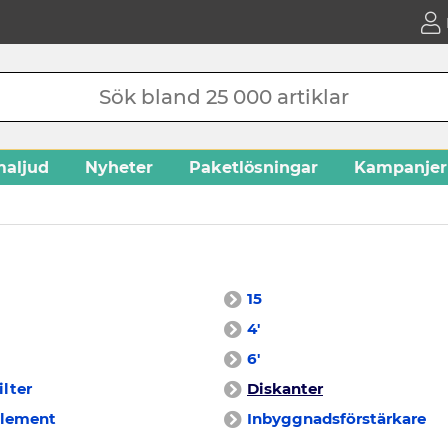
aljud
Nyheter
Paketlösningar
Kampanjer
15
4'
6'
ilter
Diskanter
element
Inbyggnadsförstärkare