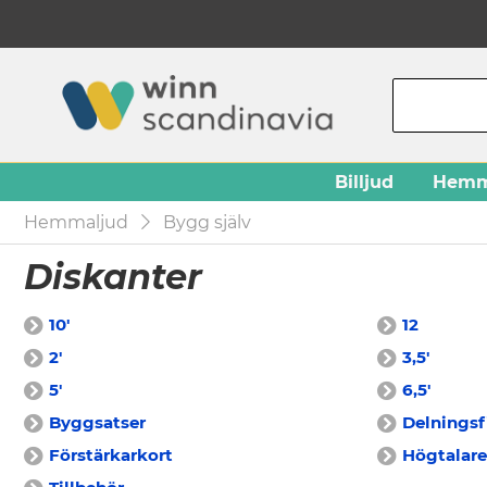
Billjud
Hemm
Hemmaljud
Bygg själv
Diskanter
10'
12
2'
3,5'
5'
6,5'
Byggsatser
Delningsf
Förstärkarkort
Högtalar