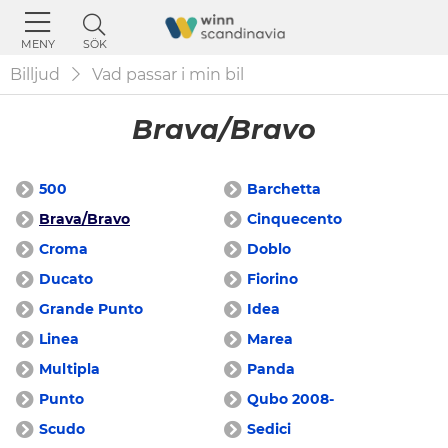
SÖK
MENY
Billjud
Vad passar i min bil
Brava/Bravo
500
Barchetta
Brava/Bravo
Cinquecento
Croma
Doblo
Ducato
Fiorino
Grande Punto
Idea
Linea
Marea
Multipla
Panda
Punto
Qubo 2008-
Scudo
Sedici