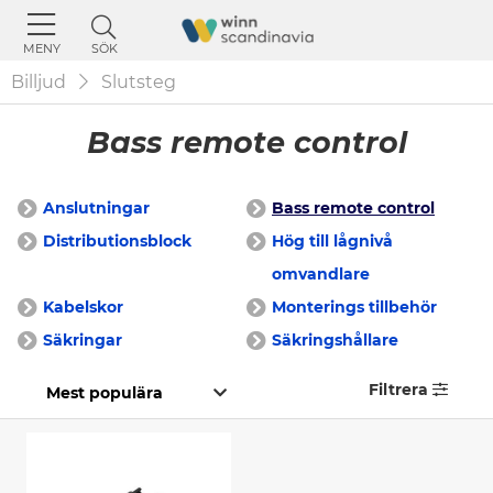
SÖK
MENY
Billjud
Slutsteg
Bass remote control
Anslutningar
Bass remote control
Distributionsblock
Hög till lågnivå
omvandlare
Kabelskor
Monterings tillbehör
Säkringar
Säkringshållare
Filtrera