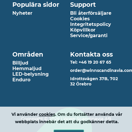
Populära sidor
Support
Nyheter
Bli återförsäljare
Cookies
Integritetspolicy
Köpvillkor
Service/garanti
Områden
Kontakta oss
Tel: +46 19 20 67 65
Billjud
Hemmaljud
order@winnscandinavia.co
LED-belysning
Idrottsvägen 37B, 702
Enduro
32 Örebro
Vi använder
cookies
. Om du fortsätter använda vår
Copyright © 2026 | Winn Scandinavia AB
webbplats innebär det att du godkänner detta.