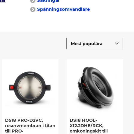
lar
Säkringar
Spänningsomvandlare
DS18 PRO-D2VC,
DS18 HOOL-
reservmembran i titan
X12.2DHE/RCK,
till PRO-
omkoningskit till