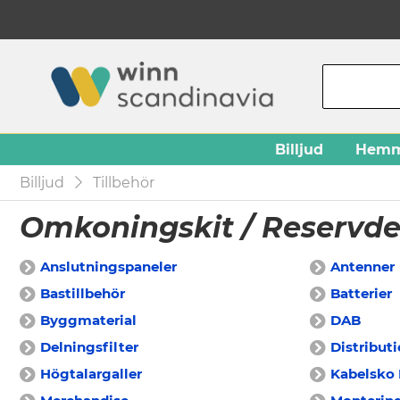
Billjud
Hemm
Billjud
Tillbehör
Omkoningskit / Reservde
Anslutningspaneler
Antenner
Bastillbehör
Batterier
Byggmaterial
DAB
Delningsfilter
Distribut
Högtalargaller
Kabelsko