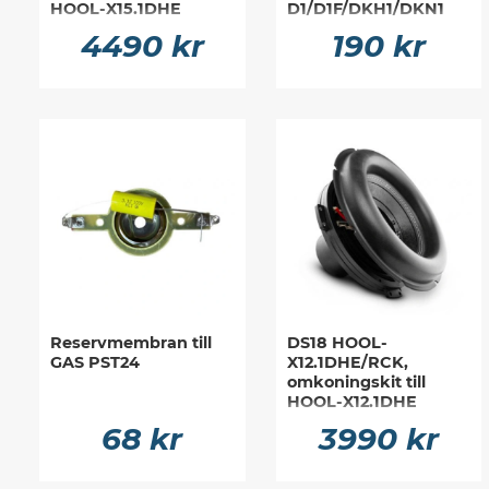
HOOL-X15.1DHE
D1/D1F/DKH1/DKN1
4490 kr
190 kr
Reservmembran till
DS18 HOOL-
GAS PST24
X12.1DHE/RCK,
omkoningskit till
HOOL-X12.1DHE
68 kr
3990 kr