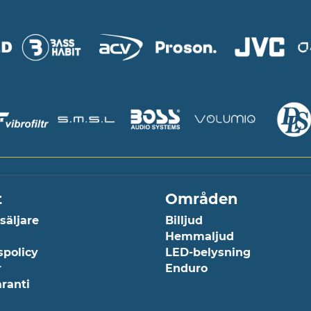
t
Områden
rsäljare
Billjud
Hemmaljud
spolicy
LED-belysning
r
Enduro
aranti