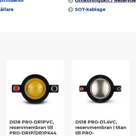
stillbehör
Omkoningskit / Reservde
ållare
SOT-kablage
DS18 PRO-DR1PVC,
DS18 PRO-D1.4VC,
reservmembran till
reservmembran i titan
PRO-DR1P/DR1PK44
till PRO-