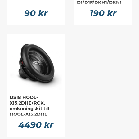
D1/D1F/DKH1/DKN1
90 kr
190 kr
DS18 HOOL-
X15.2DHE/RCK,
omkoningskit till
HOOL-X15.2DHE
4490 kr