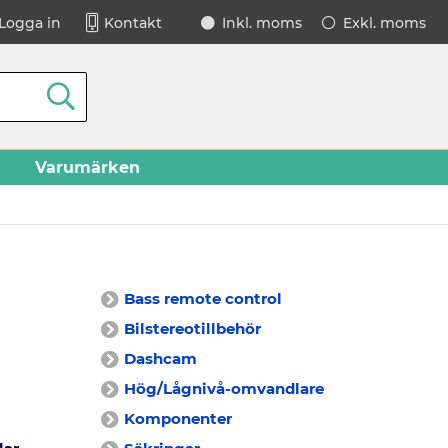
Logga in
Kontakt
Inkl. moms
Exkl. moms
Varumärken
Bass remote control
Bilstereotillbehör
Dashcam
Hög/Lågnivå-omvandlare
Komponenter