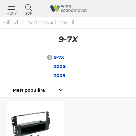
SÖK
MENY
Billjud
Vad passar i min bil
9-7X
9-7X
2005-
2009