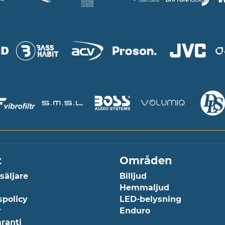
t
Områden
rsäljare
Billjud
Hemmaljud
spolicy
LED-belysning
r
Enduro
aranti