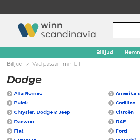
Billjud
Hemm
Billjud
Vad passar i min bil
Dodge
Alfa Romeo
Amerikans
Buick
Cadillac
Chrysler, Dodge & Jeep
Citroën
Daewoo
DAF
Fiat
Ford