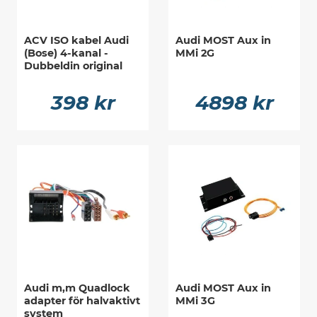
ACV ISO kabel Audi
Audi MOST Aux in
(Bose) 4-kanal -
MMi 2G
Dubbeldin original
398 kr
4898 kr
Audi m,m Quadlock
Audi MOST Aux in
adapter för halvaktivt
MMi 3G
system