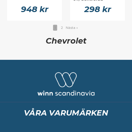
948 kr
298 kr
1
2
Nästa
»
Chevrolet
VÅRA VARUMÄRKEN