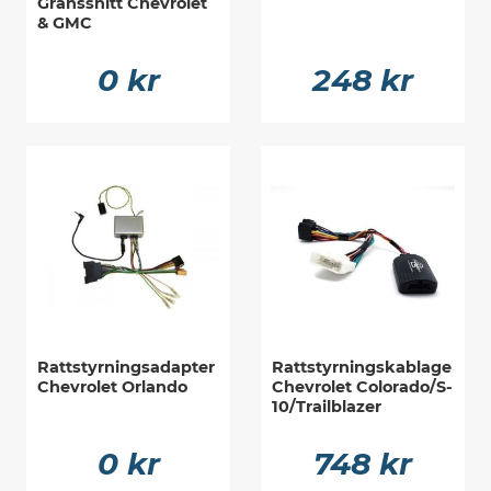
Gränssnitt Chevrolet
& GMC
0 kr
248 kr
Rattstyrningsadapter
Rattstyrningskablage
Chevrolet Orlando
Chevrolet Colorado/S-
10/Trailblazer
0 kr
748 kr