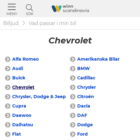
SÖK
MENY
Billjud
Vad passar i min bil
Chevrolet
Alfa Romeo
Amerikanska Bilar
Audi
BMW
Buick
Cadillac
Chevrolet
Chrysler
Chrysler, Dodge & Jeep
Citroën
Cupra
Dacia
Daewoo
DAF
Daihatsu
Dodge
Fiat
Ford