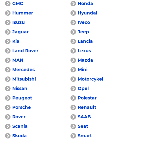
GMC
Honda
Hummer
Hyundai
Isuzu
Iveco
Jaguar
Jeep
Kia
Lancia
Land Rover
Lexus
MAN
Mazda
Mercedes
Mini
Mitsubishi
Motorcykel
Nissan
Opel
Peugeot
Polestar
Porsche
Renault
Rover
SAAB
Scania
Seat
Skoda
Smart