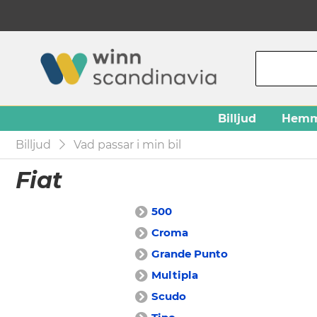
Billjud
Hemm
Billjud
Vad passar i min bil
Fiat
500
Croma
Grande Punto
Multipla
Scudo