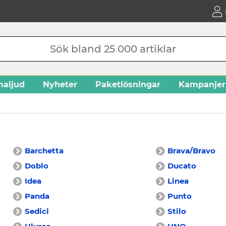
aljud
Nyheter
Paketlösningar
Kampanjer
Barchetta
Brava/Bravo
Doblo
Ducato
Idea
Linea
Panda
Punto
Sedici
Stilo