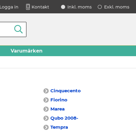
Logga in
Kontakt
Inkl. moms
Exkl. moms
Varumärken
Cinquecento
Fiorino
Marea
Qubo 2008-
Tempra