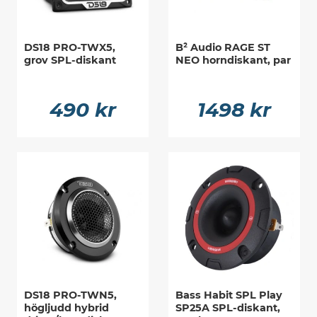
DS18 PRO-TWX5,
B² Audio RAGE ST
grov SPL-diskant
NEO horndiskant, par
490 kr
1498 kr
DS18 PRO-TWN5,
Bass Habit SPL Play
högljudd hybrid
SP25A SPL-diskant,