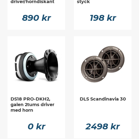
driver/horndiskant
styck
890 kr
198 kr
DS18 PRO-DKH2,
DLS Scandinavia 30
galen 2tums driver
med horn
0 kr
2498 kr