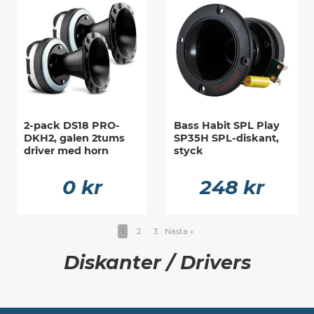
2-pack DS18 PRO-
Bass Habit SPL Play
DKH2, galen 2tums
SP35H SPL-diskant,
driver med horn
styck
0 kr
248 kr
1
2
3
Nästa
»
Diskanter / Drivers