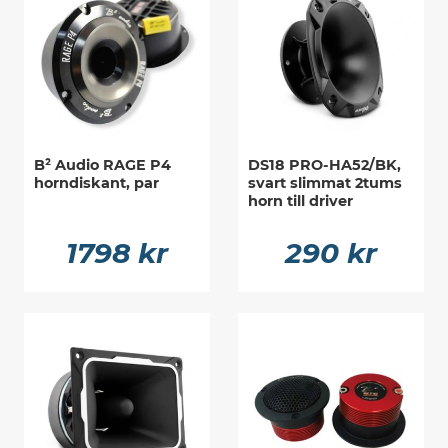
B² Audio RAGE P4
DS18 PRO-HA52/BK,
horndiskant, par
svart slimmat 2tums
horn till driver
1798 kr
290 kr