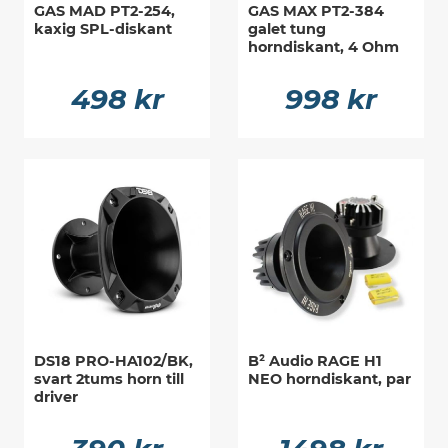
GAS MAD PT2-254,
GAS MAX PT2-384
kaxig SPL-diskant
galet tung
horndiskant, 4 Ohm
498 kr
998 kr
DS18 PRO-HA102/BK,
B² Audio RAGE H1
svart 2tums horn till
NEO horndiskant, par
driver