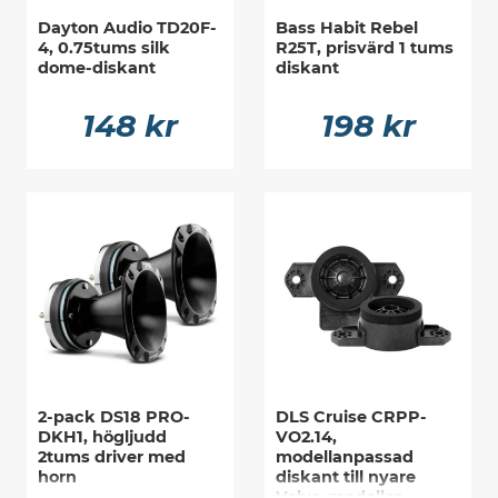
Dayton Audio TD20F-
Bass Habit Rebel
4, 0.75tums silk
R25T, prisvärd 1 tums
dome-diskant
diskant
148 kr
198 kr
2-pack DS18 PRO-
DLS Cruise CRPP-
DKH1, högljudd
VO2.14,
2tums driver med
modellanpassad
horn
diskant till nyare
Volvo-modeller