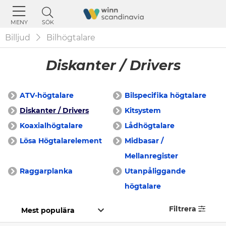
SÖK
MENY
Billjud
Bilhögtalare
Diskanter / Drivers
ATV-högtalare
Bilspecifika högtalare
Diskanter / Drivers
Kitsystem
Koaxialhögtalare
Lådhögtalare
Lösa Högtalarelement
Midbasar /
Mellanregister
Raggarplanka
Utanpåliggande
högtalare
Filtrera