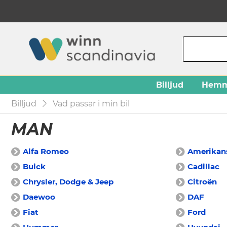
Billjud
Hemm
Billjud
Vad passar i min bil
MAN
Alfa Romeo
Amerikans
Buick
Cadillac
Chrysler, Dodge & Jeep
Citroën
Daewoo
DAF
Fiat
Ford