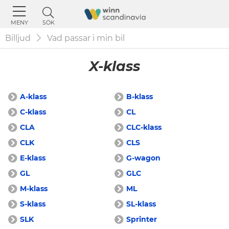
SÖK
MENY
Billjud
Vad passar i min bil
X-klass
A-klass
B-klass
C-klass
CL
CLA
CLC-klass
CLK
CLS
E-klass
G-wagon
GL
GLC
M-klass
ML
S-klass
SL-klass
SLK
Sprinter