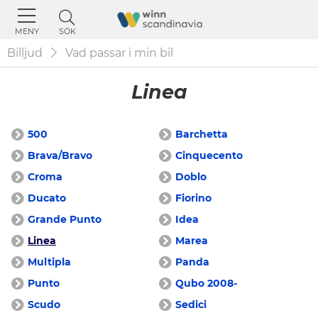
SÖK
MENY
Billjud
Vad passar i min bil
Linea
500
Barchetta
Brava/Bravo
Cinquecento
Croma
Doblo
Ducato
Fiorino
Grande Punto
Idea
Linea
Marea
Multipla
Panda
Punto
Qubo 2008-
Scudo
Sedici